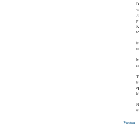
D
v
J
p
K
t
h
r
h
r
T
h
e
h
N
u
Vastaa