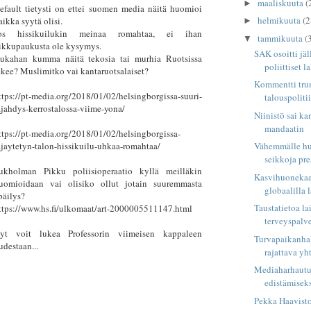
maaliskuuta
(
►
efault tietysti on ettei suomen media näitä huomioi
helmikuuta
(2
aikka syytä olisi.
►
os hissikuilukin meinaa romahtaa, ei ihan
tammikuuta
(
▼
ikkupaukusta ole kysymys.
SAK osoitti jäl
ukahan kumma näitä tekosia tai murhia Ruotsissa
poliittiset la
ekee? Muslimitko vai kantaruotsalaiset?
Kommentti tru
ttps://pt-media.org/2018/01/02/helsingborgissa-suuri-
talouspoliti
ajahdys-kerrostalossa-viime-yona/
Niinistö sai k
mandaatin
ttps://pt-media.org/2018/01/02/helsingborgissa-
ajaytetyn-talon-hissikuilu-uhkaa-romahtaa/
Vähemmälle hu
seikkoja pres
ukholman Pikku poliisioperaatio kyllä meilläkin
Kasvihuonekaas
uomioidaan vai olisiko ollut jotain suuremmasta
globaalilla 
päilys?
Taustatietoa l
ttps://www.hs.fi/ulkomaat/art-2000005511147.html
terveyspalve
yt voit lukea Professorin viimeisen kappaleen
Turvapaikanha
udestaan...
rajattava yh
Mediaharhautu
edistämisek
Pekka Haavisto