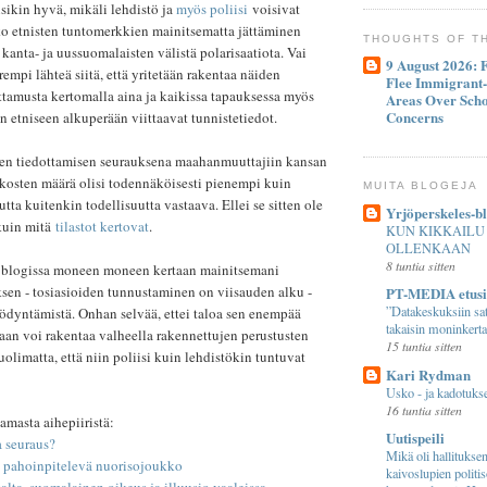
isikin hyvä, mikäli lehdistö ja
myös poliisi
voisivat
nko etnisten tuntomerkkien mainitsematta jättäminen
THOUGHTS OF T
kanta- ja uussuomalaisten välistä polarisaatiota. Vai
9 August 2026: F
rempi lähteä siitä, että yritetään rakentaa näiden
Flee Immigrant
ttamusta kertomalla aina ja kaikissa tapauksessa myös
Areas Over Scho
Concerns
en etniseen alkuperään viittaavat tunnistetiedot.
sen tiedottamisen seurauksena maahanmuuttajiin kansan
 rikosten määrä olisi todennäköisesti pienempi kuin
MUITA BLOGEJA
tta kuitenkin todellisuutta vastaava. Ellei se sitten ole
Yrjöperskeles-b
kuin mitä
tilastot kertovat
.
KUN KIKKAILU
OLLENKAAN
8 tuntia sitten
in blogissa moneen moneen kertaan mainitsemani
sen - tosiasioiden tunnustaminen on viisauden alku -
PT-MEDIA etus
”Datakeskuksiin sat
ödyntämistä. Onhan selvää, ettei taloa sen enempää
takaisin moninkerta
an voi rakentaa valheella rakennettujen perustusten
15 tuntia sitten
uolimatta, että niin poliisi kuin lehdistökin tuntuvat
Kari Rydman
Usko - ja kadotuks
16 tuntia sitten
amasta aihepiiristä:
Uutispeili
a seuraus?
Mikä oli hallituksen
i pahoinpitelevä nuorisojoukko
kaivoslupien politi
ta, suomalainen oikeus ja illuusio vaaleissa