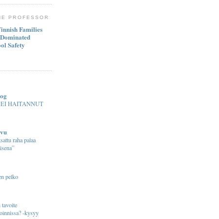
HE PROFESSOR
innish Families
-Dominated
ol Safety
log
 EI HAITANNUT
ivu
sattu raha palaa
isena”
en pelko
 tavoite
soinnissa? -kysyy