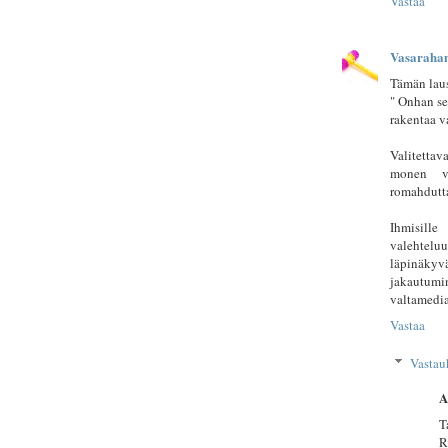
Vastaa
Vasarah
Tämän laus
" Onhan se
rakentaa v
Valitettav
monen va
romahdutta
Ihmisille
valehtelu
läpinäky
jakautumi
valtamedi
Vastaa
Vastau
A
T
R