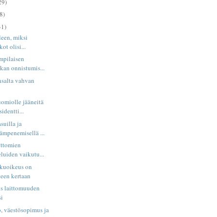
29)
8)
31)
leen, miksi
kot olisi...
mpilaisen
ikan onnistumis...
ansalta vahvan
omiolle jääneitä
identti...
uilla ja
lämpenemisellä ...
aittomien
luiden vaikutu...
kuoikeus on
teen kertaan
s laittomuuden
si
, väestösopimus ja