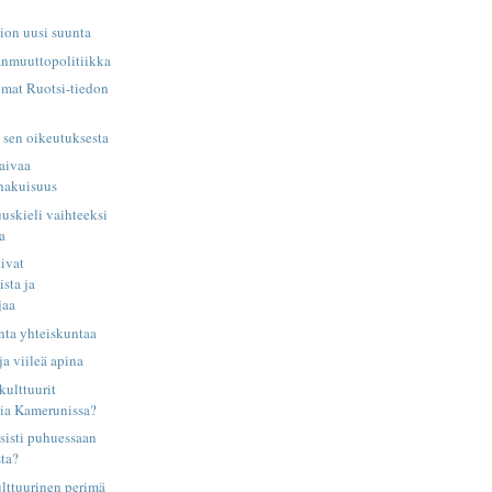
ion uusi suunta
nmuuttopolitiikka
omat Ruotsi-tiedon
a sen oikeutuksesta
aivaa
shakuisuus
uuskieli vaihteeksi
a
tivat
sta ja
jaa
nta yhteiskuntaa
a viileä apina
kulttuurit
ia Kamerunissa?
sisti puhuessaan
sta?
lttuurinen perimä