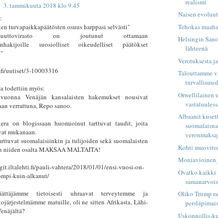
realismi
i
3. tammikuuta 2018 klo 9.45
Naisen evoluut
:
Tehokas maaha
en turvapaikkapäätösten osuus harppasi selvästi"
nmuuttovirasto on joutunut ottamaan
Helsingin San
anhakijoille suosiolliset oikeudelliset päätökset
lähteenä
"
Verotuksesta j
e.fi/uutiset/3-10003316
Talouttamme v
turvallisuu
sa todettiin myös:
Orwellilainen 
vuonna Venäjän kansalaisten hakemukset nousivat
vastatuuless
an verrattuna, Repo sanoo.
Albaanit kuset
tera on blogissaan huomioinut tarttuvat taudit, joita
suomalaisnai
ovat mukanaan.
veronmaksa
arttuvat suomalaisiinkin ja tulijoiden sekä suomalaisten
Kohti muovito
n niiden osalta MAKSAA MALTAITA!
Moniavioinen j
ogit.iltalehti.fi/pauli-vahtera/2018/01/01/ensi-vuosi-on-
Ovatko kaikki 
ompi-kuin-alkanut/
samanarvois
ättäjämme tietoisesti uhraavat terveytemme ja
Oliko Trump ra
tojärjestelmämme matuille, oli ne sitten Afrikasta, Lähi-
persläpimai
Venäjältä?
Uskonnollis-ku