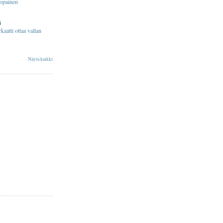
opainen
ä
kaatti ottaa vallan
Näytä kaikki