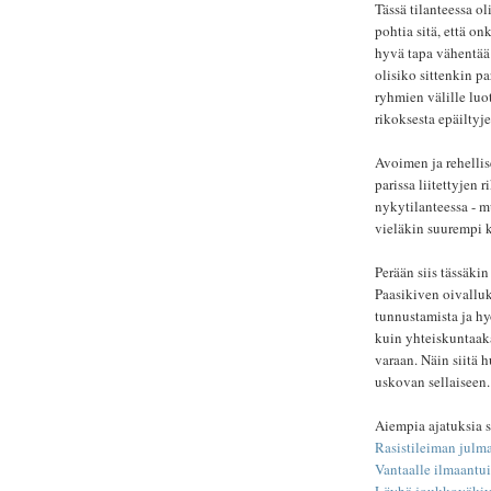
Tässä tilanteessa ol
pohtia sitä, että o
hyvä tapa vähentää 
olisiko sittenkin pa
ryhmien välille luo
rikoksesta epäiltyj
Avoimen ja rehelli
parissa liitettyjen
nykytilanteessa - mu
vieläkin suurempi 
Perään siis tässäk
Paasikiven oivalluk
tunnustamista ja hy
kuin yhteiskuntaaka
varaan. Näin siitä h
uskovan sellaiseen.
Aiempia ajatuksia s
Rasistileiman julm
Vantaalle ilmaantu
Löyhä joukkoväkival