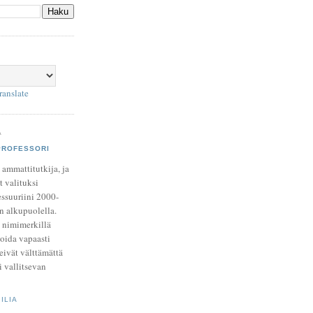
ranslate
A
PROFESSORI
 ammattitutkija, ja
t valituksi
essuuriini 2000-
n alkupuolella.
 nimimerkillä
ida vapaasti
 eivät välttämättä
i vallitsevan
ILIA