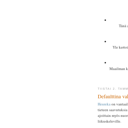
Tänä 
Yle kertoi
Maailman kie
TIISTAI 2. TAM
Defaulttina va
Heureka
on vantaala
tieteen saavutuksia 
ajoittain myös nuori
liikuskeleville.