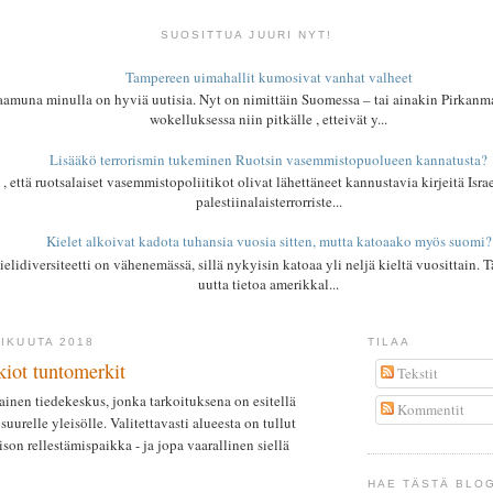
SUOSITTUA JUURI NYT!
Tampereen uimahallit kumosivat vanhat valheet
aamuna minulla on hyviä uutisia. Nyt on nimittäin Suomessa – tai ainakin Pirkanma
wokelluksessa niin pitkälle , etteivät y...
Lisääkö terrorismin tukeminen Ruotsin vasemmistopuolueen kannatusta?
 , että ruotsalaiset vasemmistopoliitikot olivat lähettäneet kannustavia kirjeitä Isra
palestiinalaisterrorriste...
Kielet alkoivat kadota tuhansia vuosia sitten, mutta katoaako myös suomi?
lidiversiteetti on vähenemässä, sillä nykyisin katoaa yli neljä kieltä vuosittain. Tä
uutta tietoa amerikkal...
MIKUUTA 2018
TILAA
kiot tuntomerkit
Tekstit
inen tiedekeskus, jonka tarkoituksena on esitellä
Kommentit
suurelle yleisölle. Valitettavasti alueesta on tullut
son rellestämispaikka - ja jopa vaarallinen siellä
HAE TÄSTÄ BLO