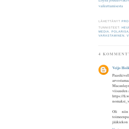
vaikuttamisesta
LÄHETTÄNYT
PRO
TUNNISTEET:
HEU
MEDIA
,
POLARISA
VARASTAMINEN
,
V
4 KOMMENT
Veijo Hoi
Paasikiv
arvostama
Macaulayn
viisauden 
https://fi
nomaksi_
Oli niin
toimeenpa
jääkiekon 