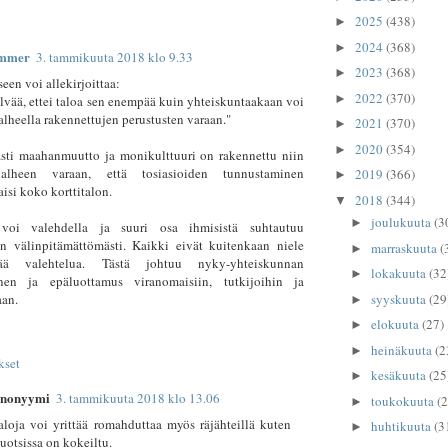
2025
(438)
►
2024
(368)
►
ammer
3. tammikuuta 2018 klo 9.33
2023
(368)
►
een voi allekirjoittaa:
2022
(370)
►
lvää, ettei taloa sen enempää kuin yhteiskuntaakaan voi
alheella rakennettujen perustusten varaan."
2021
(370)
►
2020
(354)
►
asti maahanmuutto ja monikulttuuri on rakennettu niin
lheen varaan, että tosiasioiden tunnustaminen
2019
(366)
►
isi koko korttitalon.
2018
(344)
▼
joulukuuta
(3
►
 voi valehdella ja suuri osa ihmisistä suhtautuu
un välinpitämättömästi. Kaikki eivät kuitenkaan niele
marraskuuta
(
►
vää valehtelua. Tästä johtuu nyky-yhteiskunnan
lokakuuta
(32
►
nen ja epäluottamus viranomaisiin, tutkijoihin ja
syyskuuta
(29
aan.
►
elokuuta
(27)
►
heinäkuuta
(2
►
kset
kesäkuuta
(25
►
nonyymi
3. tammikuuta 2018 klo 13.06
toukokuuta
(2
►
aloja voi yrittää romahduttaa myös räjähteillä kuten
huhtikuuta
(3
►
uotsissa on kokeiltu.