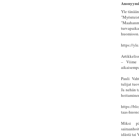
Anonyym
Yle tänään
"Myönteist
"Maaha
turvapaik
huomioon.
https://yl
Artikkelis
– Viime 
aikaisempa
Pauli Vah
tulijat tu
Ja nehän t
hoitamine
https://bl
taas-huon
Miksi pä
sairaanhoi
idästä tai 