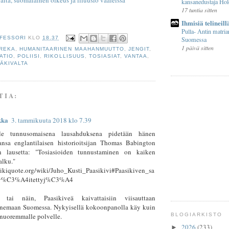
kansanedustaja Hol
17 tuntia sitten
Ihmisiä telineill
Pulla- Antin matriar
FESSORI
KLO
18.37
Suomessa
1 päivä sitten
REKA
,
HUMANITAARINEN MAAHANMUUTTO
,
JENGIT
,
ATIO
,
POLIISI
,
RIKOLLISUUS
,
TOSIASIAT
,
VANTAA
,
ÄKIVALTA
TIA:
kka
3. tammikuuta 2018 klo 7.39
elle tunnusomaisena lausahduksena pidetään hänen
ansa englantilaisen historioitsijan Thomas Babington
 lausetta: "Tosiasioiden tunnustaminen on kaiken
alku."
.wikiquote.org/wiki/Juho_Kusti_Paasikivi#Paasikiven_sa
v%C3%A4itettyj%C3%A4
 tai näin, Paasikiveä kaivattaisiin viisauttaan
nemaan Suomessa. Nykyisellä kokoonpanolla käy kuin
nuoremmalle polvelle.
BLOGIARKISTO
2026
(233)
►