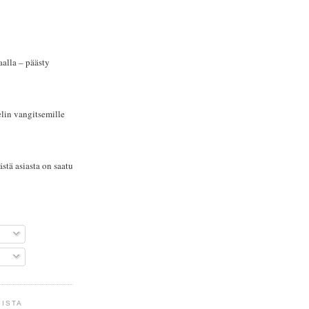
alla – päästy
elin vangitsemille
stä asiasta on saatu
GISTA