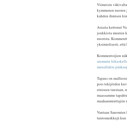
Viimeisin väkivalta
kymmenen nuoren jo
kahden ihmisen kim
Asiasta kertonut 
joukkiota muuten k
nuorista. Kommentti
yksimielisesti, ett
Kommentoijien näkem
aiemmin liikuskell
muuallakin pääkau
Tapaus on malliesim
pois tekijöiden kuv
etniseen taustaan, m
maassamme tapahtun
maahanmuuttajiin r
Vantaan Sanomien k
tuntomerkkejä kun n